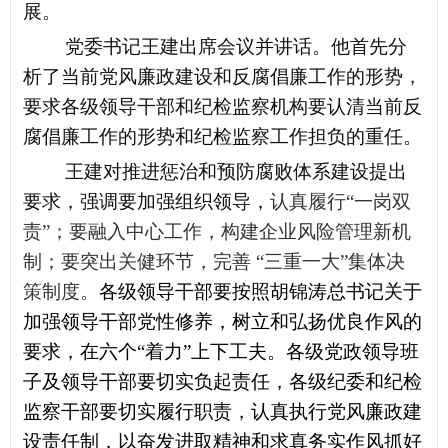
展。
党委书记王建出席会议并讲话。他首先分
析了当前
党风廉政建设和反腐倡廉工作的形势，
要求各级领导干部和纪检监察机构要认清当前反
腐倡廉工作的形势和纪检监察工作担负的重任。
王建对
推进惩治和预防腐败体系建设提出
要求，强调
要加强组织领导，
认真履行“一岗双
责”；要融入中心工作，构建企业风险管理新机
制；
要突出关健环节，
完善 “三重一大”集体决
策制度。
各级领导干部要按照胡锦涛总书记关于
加强领导干部党性修养，树立和弘扬优良作风的
要求，在六个“着力”上下工夫。各级党政领导班
子及领导干部要切实负起责任，各级纪委和纪检
监察干部要切实履行职责，认真执行党风廉政建
设责任制，以奋发进取精神和求真务实作风抓好