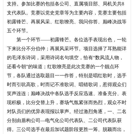
支持。参加比赛的包括各公司、直属项目部、局机关共8
支代表队。竞赛以党史党章等为主要内容，竞赛主要包括
初露锋芒、再展风采、红歌嘹亮、我问你答、巅峰决战等
五个环节。
第一个环节——初露锋芒。各位选手表现出色，一轮
下来比分不分伯仲；再展风采环节。项目选择了耳熟能详
的毛泽东诗词，采用诗词名句填空，恰有“数风流人物，
还看今朝”的味道；红歌嘹亮是此次竞赛的一个靓点环
节，各队通过选取题目一一作答，特别是唱红歌时，选手
时而引吭高歌，时而记不准歌词、唱错歌词，惹得观众们
笑声连连；巅峰决战中各队选手反应迅速、准备充分、表
现积极，比分交替上升，赛场气氛紧张而热烈，观众不时
对队员们的优异表现报以掌声。经过激烈角逐，一、二名
分别由盾构公司—电气化公司代表队、二公司代表队获
得。三公司选手在最后加试题阶段更胜一筹、脱颖而出，