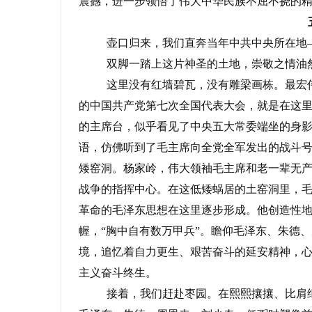
震撼，进一步领悟了伟大中华民族不屈不挠的
壶口归来，我们直奔当年中共中央所在地
双脚一踏上这片神圣的土地，崇敬之情油
这里没有红墙碧瓦，没有雕梁画栋。最宏
的中国共产党第七次全国代表大会，就是在这
的主席台，似乎看见了中央五大常委端坐的身影
语，仿佛听到了毛主席向全党全军发出的战斗
矮窑洞。杨家岭，伟大领袖毛主席和老一辈无
战争的指挥中心。在这低矮蜗居的土窑洞里，
革命的毛泽东思想在这里逐步形成。他创造性
幄，“胸中自有数万甲兵”。瞻仰毛泽东、朱德
境，追忆着自力更生、艰苦奋斗的延安精神，
主义奋斗终生。
接着，我们赶赴枣园。在熙熙攘攘、比肩