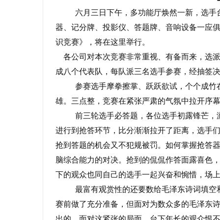
六月三日下午，多功能厅焕然一新，选手
器、记分牌、投影仪、答题牌、音响设备一应
识竞赛》，将在这里举行。
各公司对本次竞赛非常重视、有备而来，选派
成八个代表队，每队派三名选手参赛，经抽签
参赛选手摩拳擦掌、跃跃欲试，个个成竹
雄。三点整，竞赛在紧张严肃的气氛中拉开序
前三轮选手必答题，各位选手初露锋芒，游
进行到抢答环节，比分渐渐拉开了距离，选手
抢到答题的机会又不犯规被罚。如何掌握抢答
脑综合能力的对决。抢到的侃侃作答面露喜色
下的观众也同自己的选手一起兴奋和惋惜，场
最富有观赏性的还要数给毛泽东诗词填空
赛前做了充分准备，但面对为数众多的毛泽东
出的。面对这紧张的局面，台下年长的观众恨