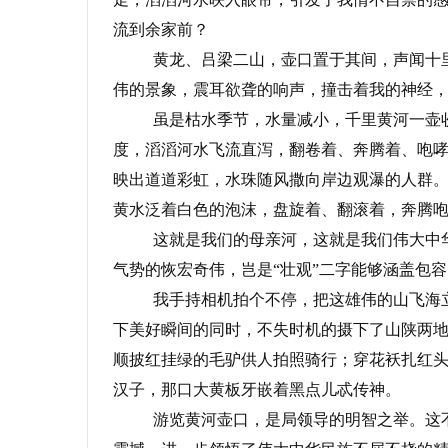
流到余家前？
黄龙、吕梁二山，壶口置于其间，声闻十
伟的景象，震耳欲聋的响声，撞击着我的神经
虽是枯水季节，水量减小，千里黄河一壶
度，滔滔河水飞流直泻，翻卷着、奔腾着、咆
映出道道彩虹，水珠随风撒向岸边观瀑的人群
黄水泛着白色的泡沫，盘旋着、翻滚着，奔腾咆
这就是我们的母亲河，这就是我们伟大中
气势的恢宏奇伟，岂是“壮观”二字能够涵盖包容
我手持相机拍个不停，把这雄伟的山飞海
下美好瞬间的同时，不失时机的摄下了山陕两地
顺披红挂绿的毛驴供人拍照骑行；穿花袄扎红
汉子，那口大黄板牙嵌着黑点儿忒传神。
游览黄河壶口，是局领导的明智之举。这