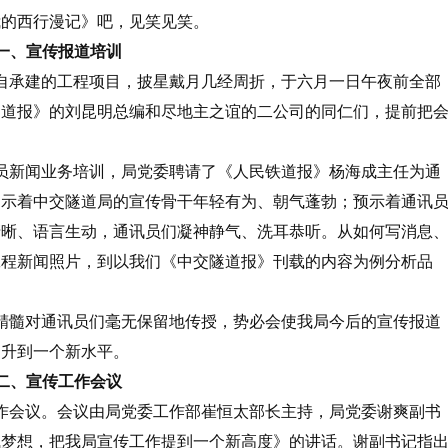
我的西行漫记》吧，见笑见笑。
一、宣传报道培训
自承建的工程项目，披星戴月几经周折，于六月一日午夜前全部
隧道报》的刘昆明总编和尽地主之谊的二公司的同仁们，提前把
员新闻业务培训，局党委聘请了《人民铁道报》杨海成主任为通
昭示着中交隧道局的宣传骨干年轻有为、朝气蓬勃；预示着通讯
清晰、语言生动，通讯员们凝神静气、洗耳恭听。从如何写消息
工程新闻照片，到以我们《中交隧道报》刊载的内容为例分析品
精髓对通讯员们毫无保留地传授，势必会使我局今后的宣传报道
提升到一个新水平。
二、宣传工作会议
作会议。会议由局党委工作部崔恒太部长主持，局党委谢爽副书
飞梦想，把我局宣传工作提到一个新高度》的讲话。谢副书记指