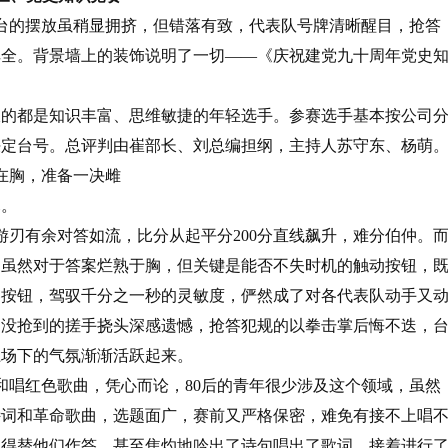
台的摆放虽稍显拥挤，但错落有致，代表队号牌清晰醒目，抢答
俱全。背景墙上的装饰说明了一切——《庆祝建党九十周年党史
的都是知识丰富、思维敏捷的年轻选手。参赛选手基本按公司
决定台号。总评判由崔部长、刘总编担纲，主持人苏守东、杨萌
在胸，准备一决雌
幕。
刃有余对答如流，比分从起平分200分直线飙升，难分伯仲。
们虽然对于答案烂熟于胸，但关键是能否不失时机的触动按钮，
器按钮，驾驭千分之一秒的灵敏度，俨然成了对各代表队动手又
，没抢到的搓手挠头深感遗憾，抢答犯规的以拳击掌后悔不迭，
上场下的气氛渐渐活跃起来。
和唱红色歌曲，凭心而论，80后的青年很少涉及这个领域，虽然
诗词和革命歌曲，选题面广，赛前又严格保密，难免有接不上唱
不得替他们作答，甚至焦灼地吟出了诗句唱出了歌词。接着进行