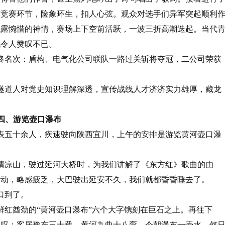
的竞赛环节，险象环生，扣人心弦。观众对选手们异军突起顺利
流露惋惜的神情，赛场上下空前活跃，一波三折高潮迭起。当代
现令人赞叹不已。
终名次：盾构、电气化公司联队一路过关斩将夺冠，二公司荣获
隧道人对党史知识理解深透，宣传战线人才济济实力雄厚，藏龙
四、游览壶口瀑布
表五十余人，疾速驶向陕西宜川，上午的安排是游览黄河壶口瀑
清凉山，驶过延河大桥时，为我们讲解了《东方红》歌曲的由
活动，略感疲乏，大巴驶出延安不久，我们就都昏昏睡去了。
口到了。
鲜红酋劲的“黄河壶口瀑布”六个大字镌刻在巨石之上。再往下
感叹：客居豫东三十载，黄河九曲十八弯。今朝瀑布一壶水，何