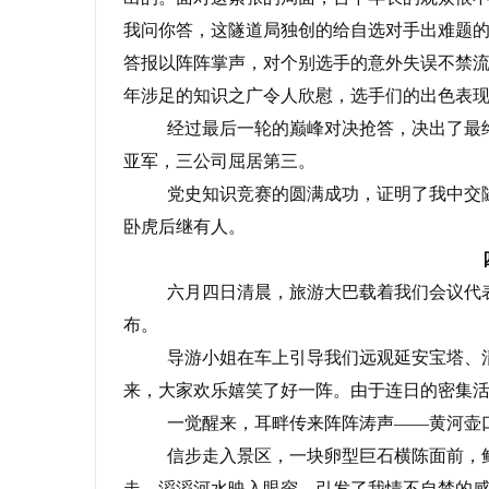
我问你答，这隧道局独创的给自选对手出难题
答报以阵阵掌声，对个别选手的意外失误不禁
年涉足的知识之广令人欣慰，选手们的出色表
经过最后一轮的巅峰对决抢答，决出了最
亚军，三公司屈居第三。
党史知识竞赛的圆满成功，证明了我中交
卧虎后继有人。
六月四日清晨，旅游大巴载着我们会议代
布。
导游小姐在车上引导我们远观延安宝塔、
来，大家欢乐嬉笑了好一阵。由于连日的密集
一觉醒来，耳畔传来阵阵涛声——黄河壶
信步走入景区，一块卵型巨石横陈面前，
走，滔滔河水映入眼帘，引发了我情不自禁的