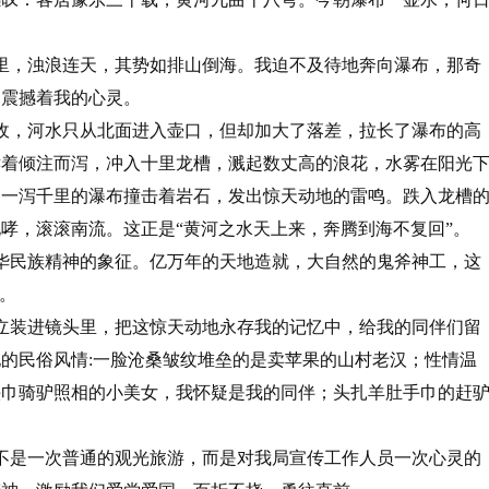
里，浊浪连天，其势如排山倒海。我迫不及待地奔向瀑布，那奇
，震撼着我的心灵。
收，河水只从北面进入壶口，但却加大了落差，拉长了瀑布的高
哮着倾注而泻，冲入十里龙槽，溅起数丈高的浪花，水雾在阳光
。一泻千里的瀑布撞击着岩石，发出惊天动地的雷鸣。跌入龙槽
哮，滚滚南流。这正是“黄河之水天上来，奔腾到海不复回”。
华民族精神的象征。亿万年的天地造就，大自然的鬼斧神工，这
。
立装进镜头里，把这惊天动地永存我的记忆中，给我的同伴们留
的民俗风情:一脸沧桑皱纹堆垒的是卖苹果的山村老汉；性情温
头巾骑驴照相的小美女，我怀疑是我的同伴；头扎羊肚手巾的赶
不是一次普通的观光旅游，而是对我局宣传工作人员一次心灵的