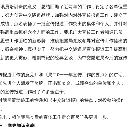
通讯员培训班的意义，总结回顾了近两年的工作，肯定了各单位
作，努力创建中交隧道品牌，加强对内对外宣传报道工作，建立
的成绩，点名表扬了一批宣传报道工作突出的集体和个人。并针
，强调重点抓好六个方面的工作。要求广大宣传工作者和通讯员
传思想工作面临的新形势，准确把握局党政领导对宣传工作提出
路，振奋精神，真抓实干，努力把中交隧道局宣传报道工作提高
出新的更大贡献。谢副书记的经典之谈，为中交隧道局今后的宣
传报道工作的意见》和《局二0一一年宣传工作的要点》的讲话
和先进个人颁发了奖牌、证书和奖金。成绩突出的单位和个人，
位的宣传报道工作出了许多金点子。
对我局流动施工的性质和《中交隧道报》的特点，对投稿的操作
导。
充电，相信我局今后的宣传工作定会百尺竿头更进一步。
三、党史知识竞赛