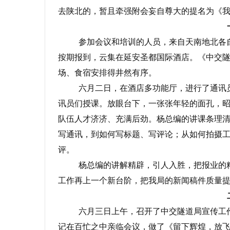
去陕北的，暂且牵强附会妄自尊大的提名为《
参加会议和培训的人员，来自天南地北各
按期报到，云集在延安圣都国际酒店。《中交
场、食宿安排得井然有序。
六月二日，在酒店多功能厅，进行了通讯
讯员们授课。放眼台下，一张张年轻的面孔，
队伍人才济济、充满后劲。杨总编的讲课条理
写通讯，到如何写标题、写评论；从如何拍摄
评。
杨总编的讲解精辟，引人入胜，把报业的
工作再上一个新台阶，把我局的新闻稿件质量
六月三日上午，召开了中交隧道局宣传工
记在百忙之中亲临会议，做了《留下辉煌，放