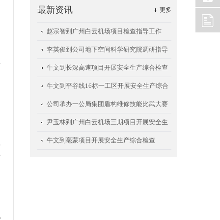
最新资讯
更多
赵宗智到广州白云机场项目检查指导工作
李英俊到公司地下空间科学研究院调研指导
工作
牛文到长深高速项目开展安全生产综合检查
牛文到平谷线16标一工区开展安全生产综合
检查
公司承办一公局集团盾构维修技能比武大赛
尹玉林到广州白云机场三期项目开展安全生
产检查
牛文到亳蒙项目开展安全生产综合检查
土
贲
名
地