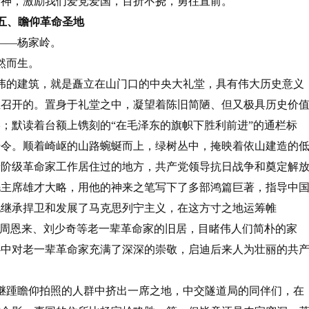
精神，激励我们爱党爱国，百折不挠，勇往直前。
五、瞻仰革命圣地
——杨家岭。
然而生。
伟的建筑，就是矗立在山门口的中央大礼堂，具有伟大历史意义
里召开的。置身于礼堂之中，凝望着陈旧简陋、但又极具历史价
；默读着台额上镌刻的“在毛泽东的旗帜下胜利前进”的通栏标
号令。顺着崎岖的山路蜿蜒而上，绿树丛中，掩映着依山建造的
产阶级革命家工作居住过的地方，共产党领导抗日战争和奠定解
毛主席雄才大略，用他的神来之笔写下了多部鸿篇巨著，指导中
地继承捍卫和发展了马克思列宁主义，在这方寸之地运筹帷
、周恩来、刘少奇等老一辈革命家的旧居，目睹伟人们简朴的家
心中对老一辈革命家充满了深深的崇敬，启迪后来人为壮丽的共
继踵瞻仰拍照的人群中挤出一席之地，中交隧道局的同伴们，在