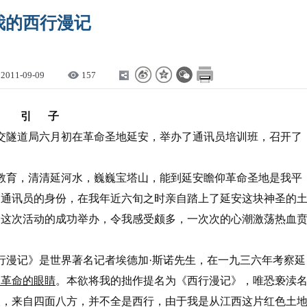
我的西行漫记
2011-09-09
157
引 子
交隧道局六月初在革命圣地延安，举办了通讯员培训班，召开了
教育，清清延河水，巍巍宝塔山，能到延安瞻仰革命圣地是我平
司通讯员的身份，在我年近六旬之时亲自踏上了延安这块神圣的
。这次活动的成功举办，令我感受颇多，一次次的心潮激荡热血
行漫记》是世界著名记者埃德加·斯诺先生，在一九三六年考察延
国革命的眼睛
。本欲将我的拙作提名为《西行漫记》，唯恐亵渎
人，来自四面八方，并不全是西行，由于我是从江西这片红色土