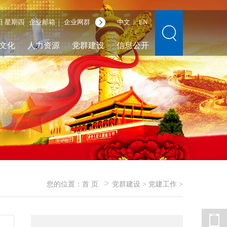
6日 星期四
企业邮箱
企业网群
中文
EN
|
|
文化
人力资源
党群建设
信息公开
>
您的位置：
首 页
党群建设
>
党建工作
>