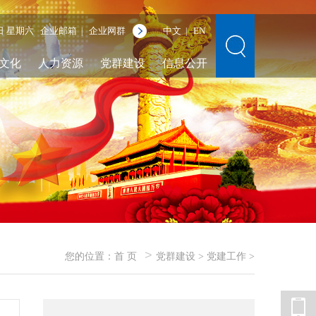
8日 星期六
企业邮箱
企业网群
中文
EN
|
|
文化
人力资源
党群建设
信息公开
>
您的位置：
首 页
党群建设
>
党建工作
>