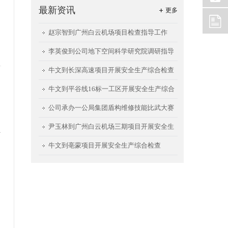
最新资讯
更多
赵宗智到广州白云机场项目检查指导工作
李英俊到公司地下空间科学研究院调研指导
工作
牛文到长深高速项目开展安全生产综合检查
牛文到平谷线16标一工区开展安全生产综合
检查
公司承办一公局集团盾构维修技能比武大赛
尹玉林到广州白云机场三期项目开展安全生
斗
产检查
牛文到亳蒙项目开展安全生产综合检查