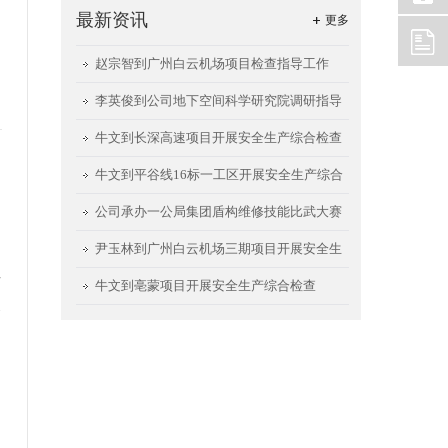
最新资讯
更多
赵宗智到广州白云机场项目检查指导工作
李英俊到公司地下空间科学研究院调研指导
工作
牛文到长深高速项目开展安全生产综合检查
牛文到平谷线16标一工区开展安全生产综合
通
检查
公司承办一公局集团盾构维修技能比武大赛
尹玉林到广州白云机场三期项目开展安全生
其
产检查
牛文到亳蒙项目开展安全生产综合检查
展