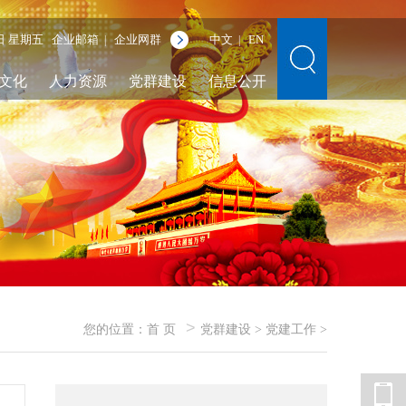
7日 星期五
企业邮箱
企业网群
中文
EN
|
|
文化
人力资源
党群建设
信息公开
>
您的位置：
首 页
党群建设
>
党建工作
>