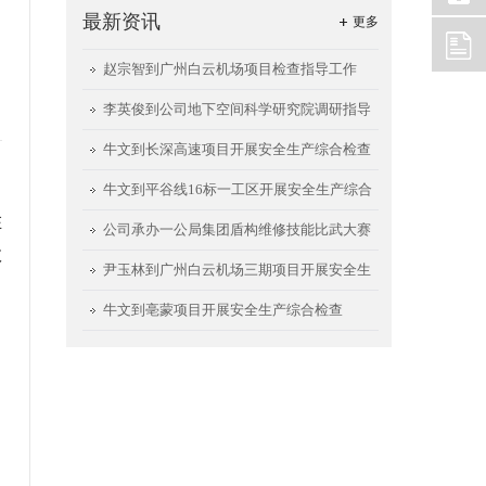
最新资讯
更多
赵宗智到广州白云机场项目检查指导工作
李英俊到公司地下空间科学研究院调研指导
工作
牛文到长深高速项目开展安全生产综合检查
牛文到平谷线16标一工区开展安全生产综合
在
检查
公司承办一公局集团盾构维修技能比武大赛
政
尹玉林到广州白云机场三期项目开展安全生
产检查
牛文到亳蒙项目开展安全生产综合检查