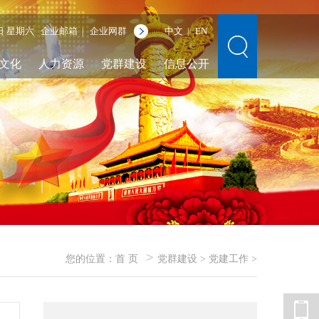
8日 星期六
企业邮箱
企业网群
中文
EN
|
|
文化
人力资源
党群建设
信息公开
>
您的位置：
首 页
党群建设
>
党建工作
>