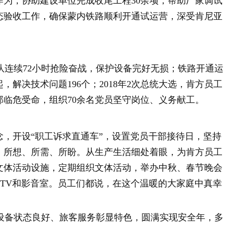
作为，协助建设单位完成收尾工程
30
余项，帮助厂家调试
态验收工作，确保蒙内铁路顺利开通试运营，深受肯尼亚
队连续
72
小时抢险奋战，保护设备完好无损；铁路开通运
起，解决技术问题
196
个；
2018
年
2
次总统大选，肯方员工
部临危受命，组织
70
余名党员坚守岗位、义务献工。
，开设“职工诉求直通车”，设置党员干部接待日，坚持
、所想、所需、所盼。从生产生活细处着眼，为肯方员工
文体活动设施，定期组织文体活动，举办中秋、春节晚会
TV
和影音室。员工们都说，在这个温暖的大家庭中真幸
备状态良好、旅客服务彰显特色，圆满实现安全年，多