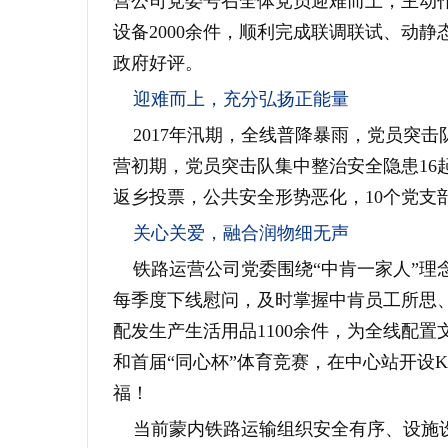
营公司党委号召全体党员迎难而上，主动
设备
2000
余件，顺利完成联调联试、动静
政府好评。
迎难而上，充分弘扬正能量
2017
年汛期，全线普降暴雨，党员突击
营初期，党员突击队集中整治安全隐患
16
返乡投票，公共安全形势恶化，
10
个党支
关心关爱，融合润物细无声
铁路运营公司党委围绕“中肯一家人”理念
每季度下线慰问，及时掌握中肯员工所思
配发生产生活用品
1100
余件，为全线配置
和首届“同心杯”体育竞赛，在中心站开设
K
福！
当前蒙内铁路运输组织安全有序、设施设