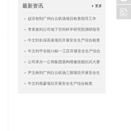
最新资讯
更多
赵宗智到广州白云机场项目检查指导工作
李英俊到公司地下空间科学研究院调研指导
工作
牛文到长深高速项目开展安全生产综合检查
牛文到平谷线16标一工区开展安全生产综合
检查
公司承办一公局集团盾构维修技能比武大赛
尹玉林到广州白云机场三期项目开展安全生
产检查
牛文到亳蒙项目开展安全生产综合检查