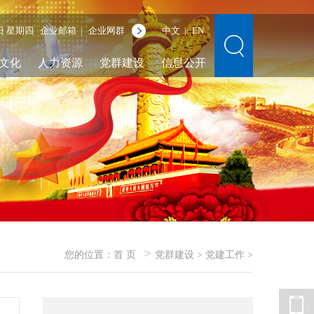
6日 星期四
企业邮箱
企业网群
中文
EN
|
|
文化
人力资源
党群建设
信息公开
>
您的位置：
首 页
党群建设
>
党建工作
>