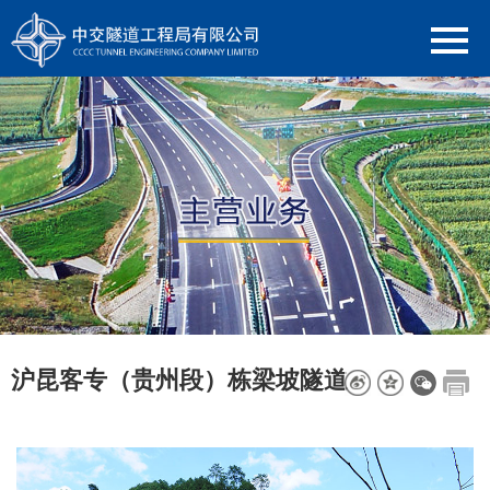
沪昆客专（贵州段）栋梁坡隧道