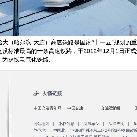
大（哈尔滨
-
大连）高速铁路是国家“十一五”规划的
建设标准最高的一条高速铁路，于
2012
年
12
月
1
日正式
，为双线电气化铁路。
友情链接
中国交建青年网
中国交建
交通运输部
网站地图
|
版权信息
|
所属单位
|
法律声明
|
R
单位地址：中国北京市朝阳区利泽东二路2号院2号楼 邮政编码：100