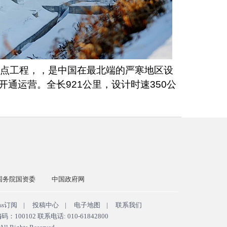
重点工程，，是中国在最北端的严寒地区设
开通运营。全长
921
公里，设计时速
350
公
国务院国资委
中国政府网
ss订阅
|
投稿中心
|
电子地图
|
联系我们
102 联系电话: 010-61842800