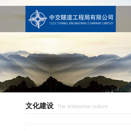
文化建设
The enterprise culture