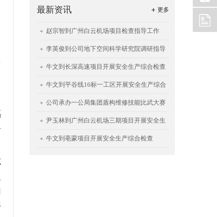
最新资讯
更多
赵宗智到广州白云机场项目检查指导工作
李英俊到公司地下空间科学研究院调研指导
工作
牛文到长深高速项目开展安全生产综合检查
牛文到平谷线16标一工区开展安全生产综合
检查
公司承办一公局集团盾构维修技能比武大赛
福
尹玉林到广州白云机场三期项目开展安全生
一
产检查
牛文到亳蒙项目开展安全生产综合检查
志
人
们
开