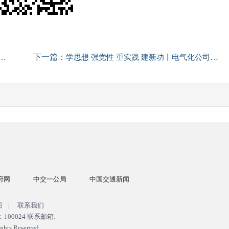
下一篇：
学思想 强党性 重实践 建新功丨电气化公司各党支部扎实开展主题教育②
一公局
中国交通新闻
中国交建网
交通运输部
国务
图
|
联系我们
0024 联系邮箱:
ghts Reserved