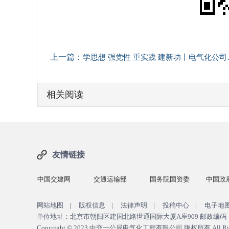
上一篇：
学思想 强党性 重实践 建新功丨电气化公司各党支部扎实开展主题教育①
相关阅读
友情链接
国交建网
交通运输部
国务院国资委
中国政府网
中交
网站地图
|
版权信息
|
法律声明
|
投稿中心
|
电子地
单位地址：北京市朝阳区建国北路世通国际大厦A座909 邮政编码：10
Copyright © 2023
中交一公局电气化工程有限公司 版权所有
All Ri