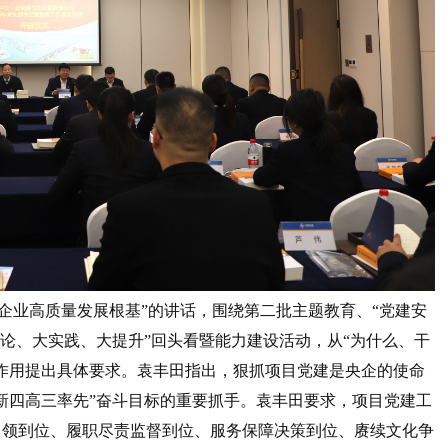
企业高质量发展根基”的讲话，围绕第二批主题教育、“党建安
讨论、大实践、大提升”回头看暨能力建设活动，从“为什么、干
作用提出具体要求。袁丰田指出，狠抓项目党建是央企的使命
新四高三率先”奋斗目标的重要抓手。袁丰田要求，项目党建工
引领到位、履职尽责监督到位、服务保障决策到位、赓续文化争