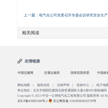
上一篇：
电气化公司党委召开专题会议研究安全生产工作
相关阅读
友情链接
交建网
交通运输部
国务院国资委
中国政府网
中交一
网站地图
|
版权信息
|
法律声明
|
投稿中心
|
电子地
单位地址：北京市朝阳区建国北路世通国际大厦A座909 邮政编码：10
Copyright © 2023
中交一公局电气化工程有限公司 版权所有
All Ri
京ICP备05085166号-1
京公网安备 11010502032579号