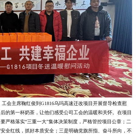
、工会主席鞠红俊到G1816乌玛高速迁改项目开展督导检查慰
冬后的第一杯奶茶，让他们感受公司工会的温暖和关怀。在项目
要严格落实“三重一大”集体决策制度，严格管控项目公章；二
守安全红线，抓好本质安全；三是明确党旗所指、奋斗所向，不