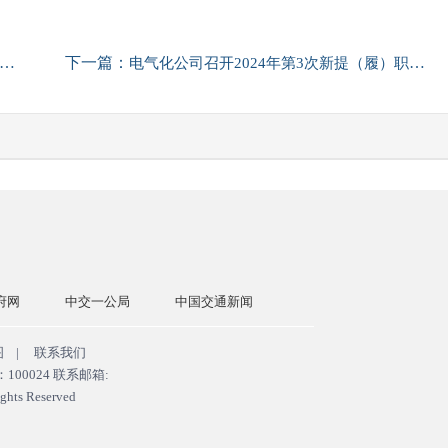
下一篇：
电气化公司召开2024年第3次新提（履）职干部任前集体谈话会
公局
中国交通新闻
中国交建网
交通运输部
国务院
图
|
联系我们
0024 联系邮箱:
ghts Reserved