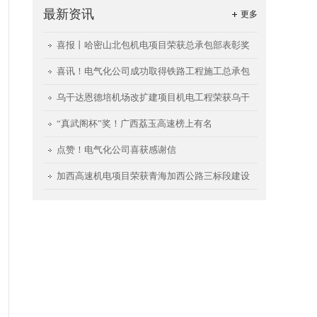
最新资讯
更多
喜报丨哈密山北包机电项目荣获总承包部表彰奖
励
喜讯！电气化公司成功取得铁路工程施工总承包
二级资质
乌干达恩德培机场改扩建项目机电工程荣获乌干
达民航局颁发的 “2023年安全生产卓越奖”
“真武阁杯”奖！广西荔玉高速榜上有名
点赞！电气化公司喜获感谢信
加西高速机电项目荣获青海加西公路三标段建设
管理有限公司2023年度“先进单位”称号