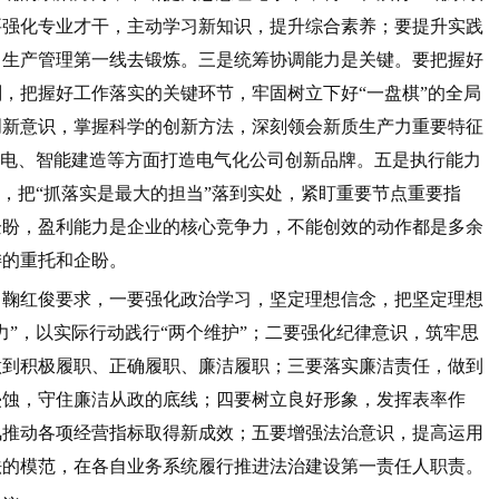
要强化专业才干，主动学习新知识，提升综合素养；要提升实践
、生产管理第一线去锻炼。三是统筹协调能力是关键。要把握好
，把握好工作落实的关键环节，牢固树立下好“一盘棋”的全局
创新意识，掌握科学的创新方法，深刻领会新质生产力重要特征
供电、智能建造等方面打造电气化公司创新品牌。五是执行能力
”，把“抓落实是最大的担当”落到实处，紧盯重要节点重要指
企盼，盈利能力是企业的核心竞争力，不能创效的动作都是多余
委的重托和企盼。
。鞠红俊要求，一要强化政治学习，坚定理想信念，把坚定理想
力”，以实际行动践行“两个维护”；二要强化纪律意识，筑牢思
做到积极履职、正确履职、廉洁履职；三要落实廉洁责任，做到
侵蚀，守住廉洁从政的底线；四要树立良好形象，发挥表率作
风推动各项经营指标取得新成效；五要增强法治意识，提高运用
法的模范，在各自业务系统履行推进法治建设第一责任人职责。