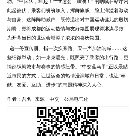
动。“中国队，雄起！”“世运会，加油！” 的呐喊在站厅内
此起彼伏，乘客们纷纷加入，挥舞旗帜，脸上洋溢着激动
与自豪。这阵阵助威声，既传递出对中国运动健儿的殷切
期盼，更将成都的运动热情与友好氛围展现得淋漓尽致，
为开幕当日的世运会增添了浓浓的喜庆氛围。
递一份宣传册、指一次换乘路、应一声加油呐喊…… 这
些细微举动，如一束束暖光，既照亮了乘客的出行路，更
悄然织就城市与赛事的情感纽带。“中交蓝马甲”正以最贴
近市民的方式，让世运会的热情浸润城市日常，也让“奉
献、友爱、互助、进步”的志愿精神深入人心。
作者：吾名 来源：中交一公局电气化