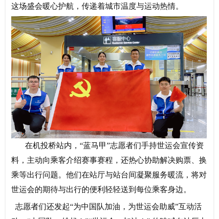
这场盛会暖心护航，传递着城市温度与运动热情。
在机投桥站内，“蓝马甲”志愿者们手持世运会宣传资
料，主动向乘客介绍赛事赛程，还热心协助解决购票、换
乘等出行问题。他们在站厅与站台间凝聚服务暖流，将对
世运会的期待与出行的便利轻轻送到每位乘客身边。
志愿者们还发起“为中国队加油，为世运会助威”互动活