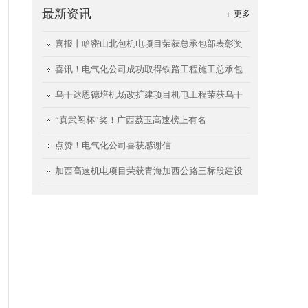
最新资讯
更多
喜报丨哈密山北包机电项目荣获总承包部表彰奖
励
喜讯！电气化公司成功取得铁路工程施工总承包
二级资质
乌干达恩德培机场改扩建项目机电工程荣获乌干
达民航局颁发的 “2023年安全生产卓越奖”
“真武阁杯”奖！广西荔玉高速榜上有名
点赞！电气化公司喜获感谢信
加西高速机电项目荣获青海加西公路三标段建设
管理有限公司2023年度“先进单位”称号