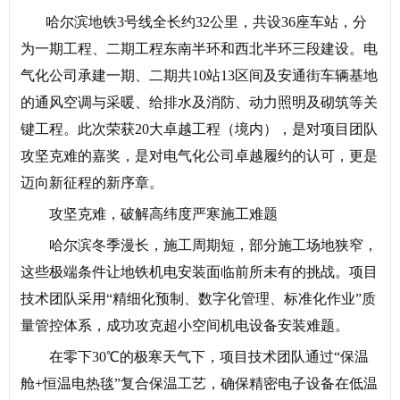
哈尔滨地铁3号线全长约32公里，
共设36座车站，
分
为一期工程、
二期工程东南半环和
西北半环三段建设。
电
气化公司承建
一期、二期共10站13区间
及
安通街车辆基地
的
通风空调与采暖、
给排水及消防、
动力照明及砌筑等关
键工程。
此次荣获20大卓越工程（境内），
是对项目团队
攻坚克难的嘉奖，
是对电气化公司卓越履约的认可，
更是
迈向新征程的新序章。
攻坚克难，破解高纬度严寒施工难题‌
哈尔滨冬季漫长，施工周期短，部分施工场地狭窄，
这些极端条件让地铁机电安装面临前所未有的挑战。项目
技术团队采用“精细化预制、数字化管理、标准化作业”质
量管控体系，成功攻克超小空间机电设备安装难题。
在零下30℃的极寒天气下，项目技术团队通过“保温
舱+恒温电热毯”复合保温工艺，确保精密电子设备在低温