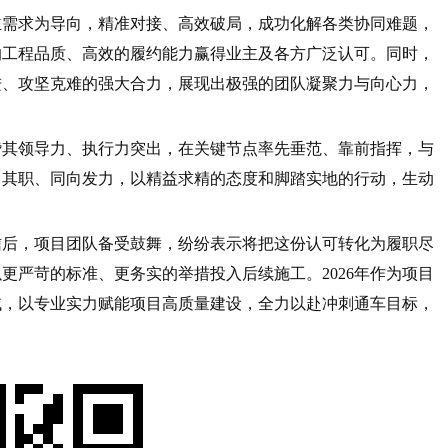
主需求为导向，精准对接、高效破局，成功化解各类协同难题，
的工程品质、高效的履约能力赢得业主及各方广泛认可。同时，
进、攻坚克难的强大合力，展现出极强的团队凝聚力与向心力，
赞其领导力、执行力突出，在关键节点率先垂范、靠前指挥，与
司其职、同向发力，以精益求精的态度和脚踏实地的行动，生动
信后，项目团队备受鼓舞，纷纷表示将把这份认可转化为履职尽
更严苛的标准、更务实的举措投入后续施工。2026年作为项目
域，以专业实力赋能项目高质量建设，全力以赴冲刺通车目标，