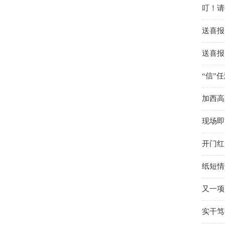
叮！请
送喜报
送喜报
“信”
加西高
现场即
开门红
纸短情
又一项
实干笃