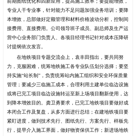
前期图纸优化和四新应用，提高施工效率；要提能增效，
专业人干专业事，针对能力不足问题加强业务培训；要降
本增效，总部做好定额管理和材料价格波动分析，控制间
接费用、直接费用。公司领导班子成员、副总师及生产运
营中心业务部门负责人、各项目经理书记针对成本压降研
讨提纲依次发言。
在地铁项目专题交流会上，袁丰田指出，要共同努
力，克服困难，统筹地铁施工各专业队伍划分选择；要坚
持实施“站长制”，负责统筹站内施工组织和安全环保质量
管理；要减少三临施工成本，合理利用土建单位临边设施
或将已完工项目临边设施转运至新上场项目翻新使用，达
到降本增效目的。龚卫勇要求，已完工地铁项目要做好成
本闭合工作及复盘，从多方面进行总结；在建地铁项目要
紧盯进度，做到技术先行、图纸先行、方案先行、样板先
行，提早介入施工界面，做好物资保供工作；新进场地铁