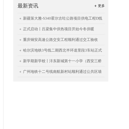
最新资讯
更多
新疆策大雅-S340霍尔古吐公路项目供电工程D线
送电成功
正式启动丨吕梁集中供热项目开始今冬供暖
重庆铜安高速公路交安工程顺利通过交工验收
哈尔滨地铁3号线二期西北半环道里段3车站正式
开通试运行
新学期新学校丨沣东新城第十一小学（西安三桥
小学）项目如期交用
广州地铁十二号线南航新村站顺利通过公共区墙
面、地面首件验收