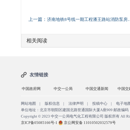
上一篇：
济南地铁8号线一期工程潘王路站消防泵房风水电安装顺利完工
相关阅读
友情链接
院国资委
中国政府网
中交一公局
中国交通新闻
中国交
网站地图
|
版权信息
|
法律声明
|
投稿中心
|
电子地
单位地址：北京市朝阳区建国北路世通国际大厦A座909 邮政编码：10
Copyright © 2023
中交一公局电气化工程有限公司 版权所有
All Ri
京ICP备05085166号-1
京公网安备 11010502032579号