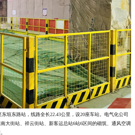
垣东路站，线路全长22.43公里，设20座车站。电气化公司
南大街站、祥云街站、新客运总站6站6区间的砌筑、通风空调
程。