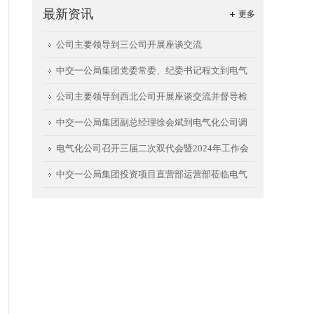
最新资讯
更多
公司主要领导到三公司开展座谈交流
中交一公局集团党委常委、纪委书记程文到电气
化公司调研指导
公司主要领导到西北公司开展座谈交流并督导检
查西安航天城项目
中交一公局集团副总经理徐会斌到电气化公司调
研指导工作
电气化公司召开三届二次双代会暨2024年工作会
中交一公局集团投资项目直营部运营部莅临电气
化公司开展座谈交流