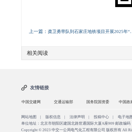
上一篇：
龚卫勇带队到石家庄地铁项目开展2025年“冬三早”督导检查
相关阅读
友情链接
交建网
交通运输部
国务院国资委
中国政府网
中交一
网站地图
|
版权信息
|
法律声明
|
投稿中心
|
电子地
单位地址：北京市朝阳区建国北路世通国际大厦A座909 邮政编码：10
Copyright © 2023
中交一公局电气化工程有限公司 版权所有
All Ri