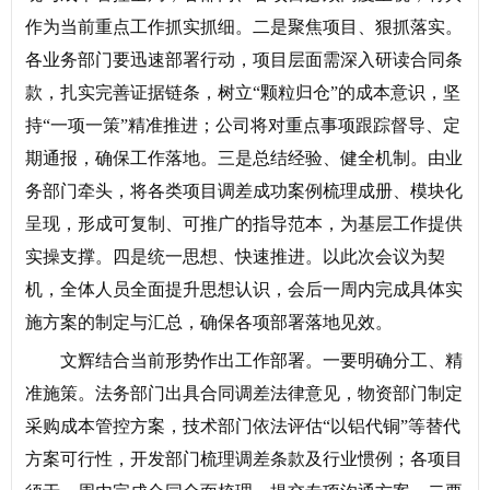
作为当前重点工作抓实抓细。二是聚焦项目、狠抓落实。
各业务部门要迅速部署行动，项目层面需深入研读合同条
款，扎实完善证据链条，树立“颗粒归仓”的成本意识，坚
持“一项一策”精准推进；公司将对重点事项跟踪督导、定
期通报，确保工作落地。三是总结经验、健全机制。由业
务部门牵头，将各类项目调差成功案例梳理成册、模块化
呈现，形成可复制、可推广的指导范本，为基层工作提供
实操支撑。四是统一思想、快速推进。以此次会议为契
机，全体人员全面提升思想认识，会后一周内完成具体实
施方案的制定与汇总，确保各项部署落地见效。
文辉结合当前形势作出工作部署。一要明确分工、精
准施策。法务部门出具合同调差法律意见，物资部门制定
采购成本管控方案，技术部门依法评估“以铝代铜”等替代
方案可行性，开发部门梳理调差条款及行业惯例；各项目