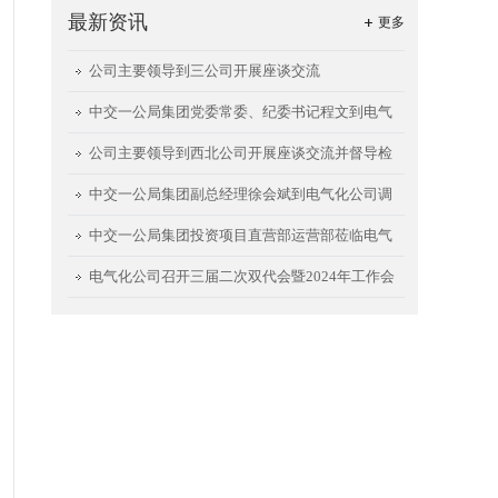
最新资讯
更多
公司主要领导到三公司开展座谈交流
中交一公局集团党委常委、纪委书记程文到电气
化公司调研指导
公司主要领导到西北公司开展座谈交流并督导检
查西安航天城项目
中交一公局集团副总经理徐会斌到电气化公司调
研指导工作
中交一公局集团投资项目直营部运营部莅临电气
化公司开展座谈交流
电气化公司召开三届二次双代会暨2024年工作会