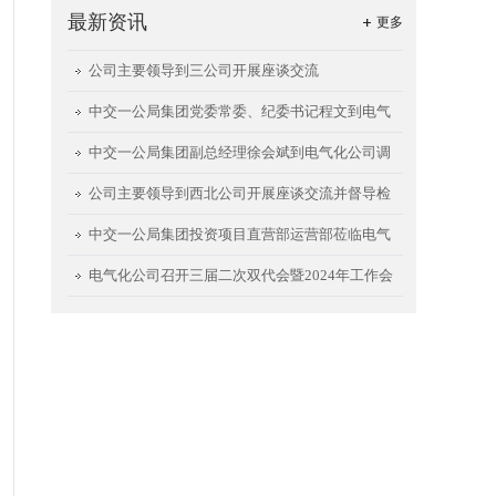
最新资讯
更多
公司主要领导到三公司开展座谈交流
中交一公局集团党委常委、纪委书记程文到电气
化公司调研指导
中交一公局集团副总经理徐会斌到电气化公司调
研指导工作
公司主要领导到西北公司开展座谈交流并督导检
查西安航天城项目
中交一公局集团投资项目直营部运营部莅临电气
化公司开展座谈交流
电气化公司召开三届二次双代会暨2024年工作会