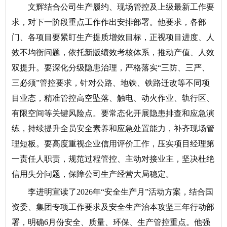
文辉结合公司生产履约、现场管控及上级最新工作要
求，对下一阶段重点工作作出安排部署。他要求，各部
门、各项目要紧盯生产提质增效目标，正视项目进度、人
效不均衡问题，依托新版绩效考核体系，推动产值、人效
双提升。要深化分级隐患治理，严格落实“三防、三严、
三必须”管控要求，针对公路、地铁、铁路迁改等不同项
目业态，精准管控高空坠落、触电、动火作业、轨行区、
有限空间等关键风险点。要常态化开展隐患排查和应急演
练，持续提升全员安全素养和应急处置能力，补齐现场管
理短板。要高度重视企业信用评价工作，压实项目经理第
一责任人职责，规范过程管控、主动对接业主，坚决杜绝
信用失分问题，保障公司生产经营大局稳定。
李进明宣读了2026年“安全生产月”活动方案，结合国
资委、集团专项工作要求及安全生产治本攻坚三年行动部
署，明确6月份安全、质量、环保、生产管控重点。他强