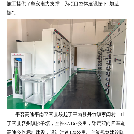
施工提供了坚实电力支撑，为项目整体建设按下“加速
键”。
平容高速平南至容县段起于平南县丹竹镇家闾村，止
于容县容州镇佛子塘，全长87.167公里，采用双向四车道
高速公路标准建设，设计时速120公里。全线规划建设隧