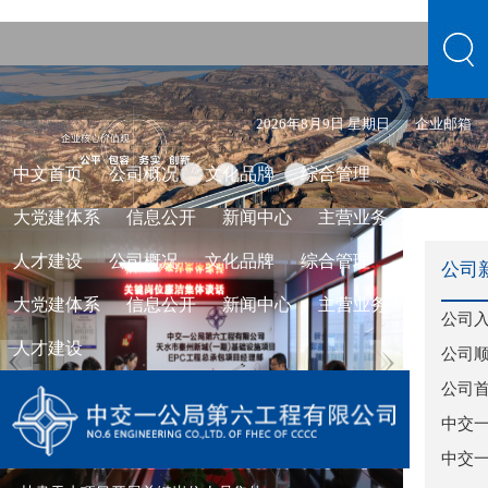
2026年8月9日 星期日
企业邮箱
中文首页
公司概况
文化品牌
综合管理
大党建体系
信息公开
新闻中心
主营业务
人才建设
公司概况
文化品牌
综合管理
公司
大党建体系
信息公开
新闻中心
主营业务
公司入
人才建设
公司顺
公司
中交一
中交一