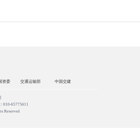
国资委
交通运输部
中国交建
中交一公局集团
中国交通
们
-65775611
ts Reserved