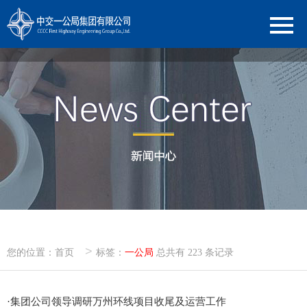
>
您的位置：
首页
标签：
一公局
总共有 223 条记录
·
集团公司领导调研万州环线项目收尾及运营工作