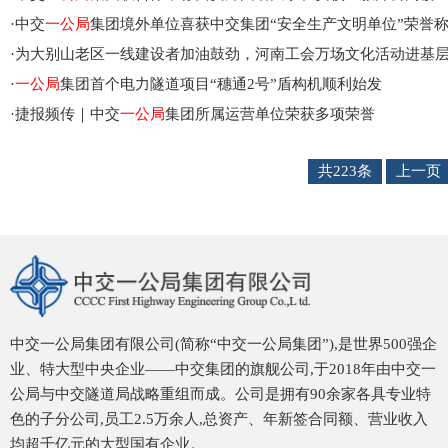
·
中交
一公局
集团境外单位喜获中交集团“安全生产文明单位”荣誉
·
为大别山老区一线建设者加油鼓劲，河南工会万场文化活动进基
·
一公局
集团首个电力隧道项目“穗通2号”盾构机顺利始发
·
捷报频传｜中交
一公局
集团所属运营单位荣获多项荣誉
共223条
上一页
中交一公局集团有限公司(简称“中交一公局集团”),是世界500强企
业、特大型中央企业——中交集团的旗舰公司,于2018年由中交一
公局与中交隧道局战略重组而成。公司是拥有90余家各具专业特
色的子分公司,员工2.5万余人,总资产、年新签合同额、营业收入
均超千亿元的大型国有企业。