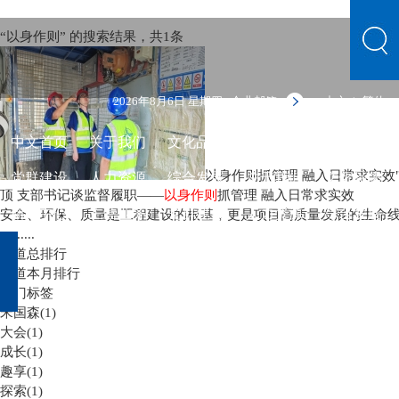
“以身作则” 的搜索结果，共
1
条
2026年8月6日 星期四
企业邮箱
中文
繁体
|
中文首页
关于我们
文化品牌
新闻中心
主营业务
以身作则抓管理 融入日常求实效" 
党群建设
人力资源
综合发展
关于我们
文化品牌
顶
支部书记谈监督履职——
以身作则
抓管理 融入日常求实效
新闻中心
主营业务
党群建设
人力资源
综合发展
安全、环保、质量是工程建设的根基，更是项目高质量发展的生命
一......
频道总排行
频道本月排行
热门标签
宋国森(1)
大会(1)
成长(1)
趣享(1)
探索(1)