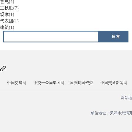
意见(4)
王秋胜(7)
观摩(1)
代表团(1)
建筑(1)
搜 索
中国交建网
中交一公局集团网
国务院国资委
中国交通新闻网
网站
单位地址：天津市武清开发区福