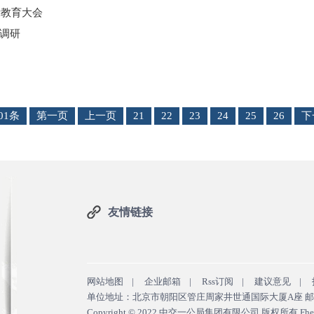
示教育大会
调研
01条
第一页
上一页
21
22
23
24
25
26
下
友情链接
网站地图
|
企业邮箱
|
Rss订阅
|
建议意见
|
单位地址：北京市朝阳区管庄周家井世通国际大厦A座 邮政编码：1000
Copyright © 2022 中交一公局集团有限公司 版权所有 Fheb.Cn 