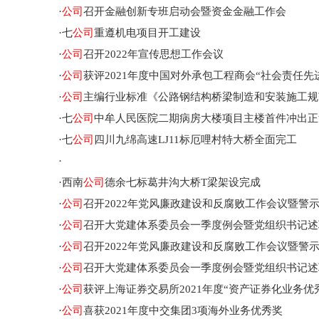
·
公司
召开金融创新专班启动会暨资金金融工作会
·
七
公司
重遵机电项目开工建设
·
公司
召开2022年宣传思想工作会议
·
公司
获评2021年度中国对外承包工程商会“社会责任先
·
公司
主编行业标准《公路钢结构桥梁制造和安装施工规
·
七
公司
中牟人民医院二期病房大楼项目主楼首件冲出正
·
七
公司
四川九绵高速LJ11标厄哩村特大桥全面完工
·
·
西南
公司
德余七标葛井沟大桥T梁架设完成
·
公司
召开2022年党风廉政建设和反腐败工作会议暨警
·
公司
召开大党建体系委员会一季度例会暨党组织书记述
·
公司
召开2022年党风廉政建设和反腐败工作会议暨警
·
公司
召开大党建体系委员会一季度例会暨党组织书记述
·
公司
获评上海证券交易所2021年度“资产证券化业务优
·
公司
喜获2021年度中交集团3项海外业务优秀奖