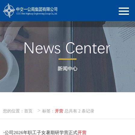
>
您的位置：
首页
标签：
开营
总共有 2 条记录
·
公司2026年职工子女暑期研学营正式
开营