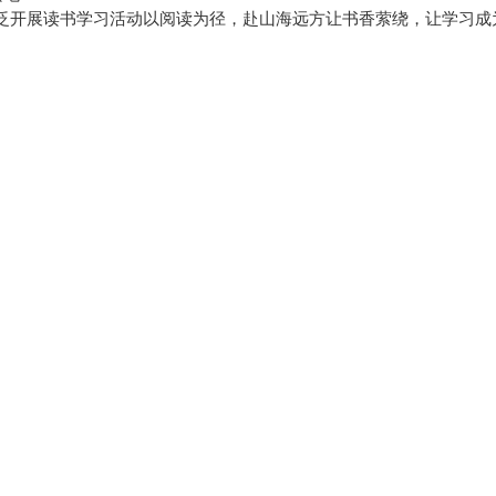
泛开展读书学习活动以阅读为径，赴山海远方让书香萦绕，让学习成为常态公