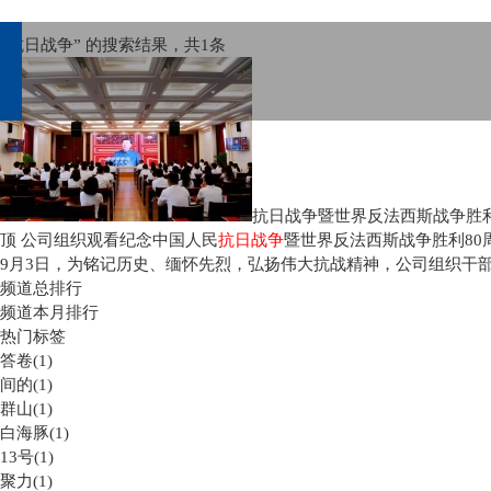
“抗日战争” 的搜索结果，共
1
条
抗日战争暨世界反法西斯战争胜利80
顶
公司组织观看纪念中国人民
抗日战争
暨世界反法西斯战争胜利80
9月3日，为铭记历史、缅怀先烈，弘扬伟大抗战精神，公司组织干
频道总排行
频道本月排行
热门标签
答卷(1)
间的(1)
群山(1)
白海豚(1)
13号(1)
聚力(1)