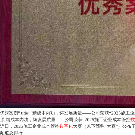
优秀案例" title="精成本内功，铸发展质量——公司荣获“2025施
顶
精成本内功，铸发展质量——公司荣获“2025施工企业成本管控
数
近日，2025施工企业成本管控
数字化
大赛（以下简称“大赛”）公布
频道总排行