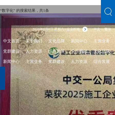
“数字化” 的搜索结果，共
1
条
2026年8月8日 星期六
企业邮箱
中文
繁体
|
中文首页
关于我们
文化品牌
新闻中心
主营业务
党群建设
人力资源
综合发展
关于我们
文化品牌
新闻中心
主营业务
党群建设
人力资源
综合发展