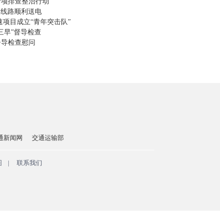
专项排查整治行动
力线路顺利送电
速项目成立“青年突击队”
三早”督导检查
督导检查慰问
通新闻网
交通运输部
图
|
联系我们