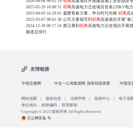
2026-04-08 08:02:19
·
祁离
高速项目开展隧道施工安全隐患
2025-05-29 16:08:51
·
祁离
高速电力迁改项目首条220KV电
2025-04-03 16:29:01
·
凝聚青春力量，争当时代先锋
祁离
高
2025-03-07 08:01:38
·
公司主要领导到
祁离
高速项目开展“春
2024-12-30 08:17:24
·
龚卫勇到
祁离
高速电力迁改项目开展
频道总排行
友情链接
中国交建网
中交一公局集团网
国务院国资委
中国交
网站地图
|
版权信息
|
法律声明
|
投稿中心
|
电子地
单位地址： 邮政编码： 联系邮箱:
Copyright © 2023
版权所有
All Rights Reserved
京公网安备 号