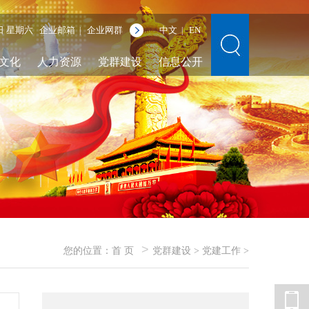
8日 星期六
企业邮箱
企业网群
中文
EN
|
|
文化
人力资源
党群建设
信息公开
>
您的位置：
首 页
党群建设
>
党建工作
>