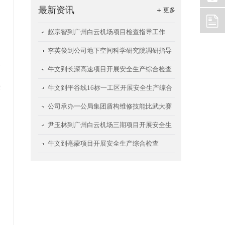
最新资讯
更多
赵宗智到广州白云机场项目检查指导工作
李英俊到公司地下空间科学研究院调研指导
工作
牛文到长深高速项目开展安全生产综合检查
党
牛文到平谷线16标一工区开展安全生产综合
检查
公司承办一公局集团盾构维修技能比武大赛
尹玉林到广州白云机场三期项目开展安全生
产检查
牛文到亳蒙项目开展安全生产综合检查