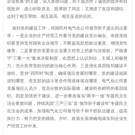
企业发展”的主题，深入查摆问题，班子成员作了诚恳的批评和自
我批评，虚心听取意见，既帮助了同志，又增进了友谊和团结，
达到了相互帮助、相互提高、相互促进的目的。
谈到党的建设工作，何国民对电气化公司领导班子提出四点要
求：一是企业的生产经营工作要与党的建设充分融合。各级党组
织要坚持党对国有企业领导，不断提高思想政治素质、增强党性
修养。二是要坚持党委在企业重大经营上的参与决策权。严格遵
守“三重一大”集体决策制度，在思想上认识到位，主观上积极努
力，充分发挥党组织的政治核心作用。三是强化基层组织建设不
放松。坚持“四同时”制度，确保项目发展到哪里、党的建设就跟
进到哪里、党支部的战斗堡垒作用就体现在哪里，电气化公司要
克服项目人员少，党员分散的实际困难，建设特色鲜明的基层组
织。四是加强班子建设。进一步整改落实“两学一做”专题民主生
活会查摆问题，持续巩固“三严三实”及“领导班子建设年”专题民主
生活会的成果，加强电气化公司领导班子和干部队伍建设，提高
执行力，努力把党的路线、方针、政策全面准确地落实到企业生
产经营工作中来。