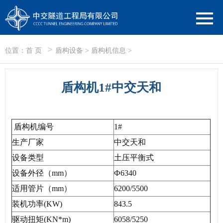
>
位置：
首 页
盾构设备
>
盾构机信息
>
盾构机1#中交天和
盾构机编号
1#
生产厂家
中交天和
设备类型
土压平衡式
设备外径（mm）
Ф6340
适用管片（mm）
6200/5500
装机功率(KW)
843.5
驱动扭矩(KN*m)
6058/5250