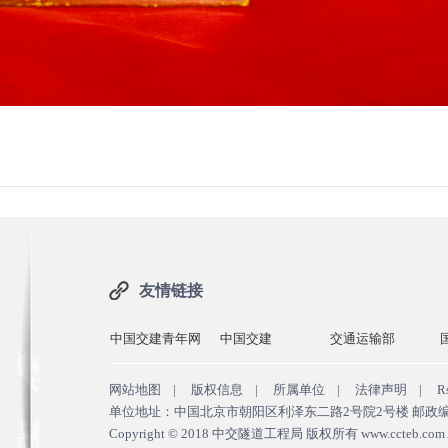
友情链接
中国交建青年网
中国交建
交通运输部
网站地图
|
版权信息
|
所属单位
|
法律声明
|
R
单位地址：中国北京市朝阳区利泽东二路2号院2号楼 邮政编码：100
Copyright © 2018
中交隧道工程局 版权所有
www.ccteb.com A