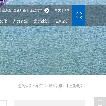
7日 星期五
企业邮箱
企业网群
中文
EN
|
|
文化
人力资源
党群建设
信息公开
>
您的位置：
首 页
新闻资讯
>
中交隧道报
>