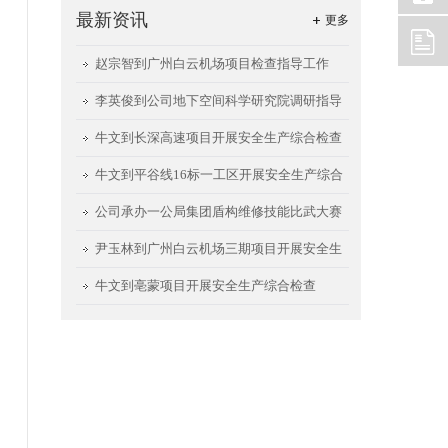
最新资讯
更多
赵宗智到广州白云机场项目检查指导工作
李英俊到公司地下空间科学研究院调研指导
工作
牛文到长深高速项目开展安全生产综合检查
牛文到平谷线16标一工区开展安全生产综合
检查
公司承办一公局集团盾构维修技能比武大赛
尹玉林到广州白云机场三期项目开展安全生
产检查
牛文到亳蒙项目开展安全生产综合检查