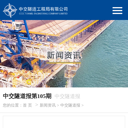
中交隧道报第105期
中交隧道报
>
您的位置：
首 页
新闻资讯
>
中交隧道报
>