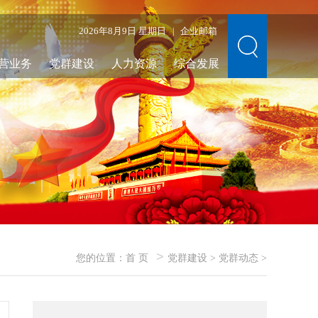
2026年8月9日 星期日
企业邮箱
|
营业务
党群建设
人力资源
综合发展
>
您的位置：
首 页
党群建设
>
党群动态
>