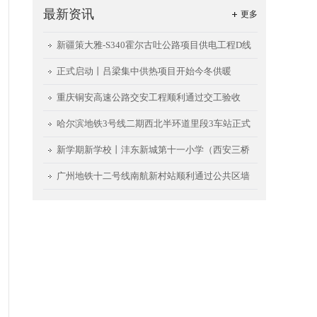
最新资讯
更多
新疆策大雅-S340霍尔古吐公路项目供电工程D线
送电成功
正式启动丨吕梁集中供热项目开始今冬供暖
重庆铜安高速公路交安工程顺利通过交工验收
哈尔滨地铁3号线二期西北半环道里段3车站正式
开通试运行
新学期新学校丨沣东新城第十一小学（西安三桥
小学）项目如期交用
广州地铁十二号线南航新村站顺利通过公共区墙
面、地面首件验收