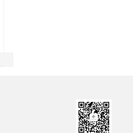
网
中交一公局