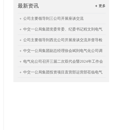
最新资讯
更多
公司主要领导到三公司开展座谈交流
中交一公局集团党委常委、纪委书记程文到电气
化公司调研指导
公司主要领导到西北公司开展座谈交流并督导检
查西安航天城项目
中交一公局集团副总经理徐会斌到电气化公司调
研指导工作
电气化公司召开三届二次双代会暨2024年工作会
中交一公局集团投资项目直营部运营部莅临电气
化公司开展座谈交流