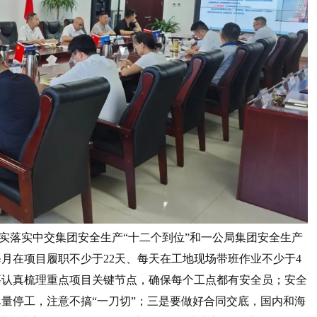
落实中交集团安全生产“十二个到位”和一公局集团安全生产
月在项目履职不少于22天、每天在工地现场带班作业不少于4
要认真梳理重点项目关键节点，确保每个工点都有安全员；安全
量停工，注意不搞“一刀切”；三是要做好合同交底，国内和海