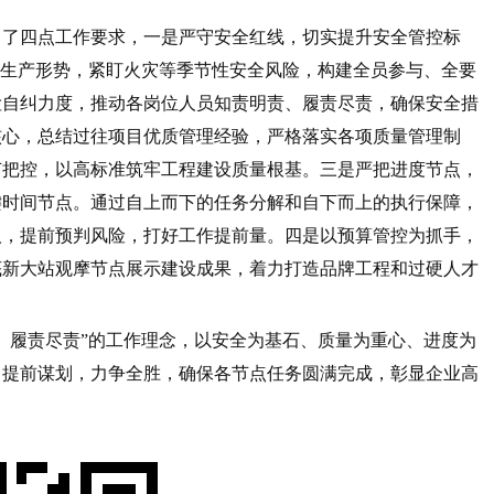
出了四点工作要求，一是严守安全红线，切实提升安全管控标
全生产形势，紧盯火灾等季节性安全风险，构建全员参与、全要
检自纠力度，推动各岗位人员知责明责、履责尽责，确保安全措
核心，总结过往项目优质管理经验，严格落实各项质量管理制
节把控，以高标准筑牢工程建设质量根基。三是严把进度节点，
键时间节点。通过自上而下的任务分解和自下而上的执行保障，
人，提前预判风险，打好工作提前量。四是以预算管控为抓手，
底新大站观摩节点展示建设成果，着力打造品牌工程和过硬人才
。
、履责尽责”的工作理念，以安全为基石、质量为重心、进度为
，提前谋划，力争全胜，确保各节点任务圆满完成，彰显企业高