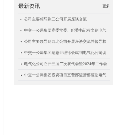
最新资讯
更多
公司主要领导到三公司开展座谈交流
中交一公局集团党委常委、纪委书记程文到电气
化公司调研指导
公司主要领导到西北公司开展座谈交流并督导检
查西安航天城项目
中交一公局集团副总经理徐会斌到电气化公司调
研指导工作
电气化公司召开三届二次双代会暨2024年工作会
中交一公局集团投资项目直营部运营部莅临电气
化公司开展座谈交流