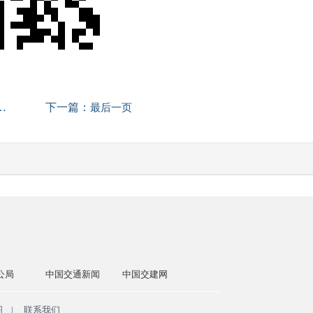
下一篇：
最后一页
交通新闻
中国交建网
交通运输部
国务院国资委
中国政
图
|
联系我们