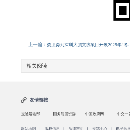
上一篇：
龚卫勇到深圳大鹏支线项目开展2025年“冬三早”督导检查
相关阅读
友情链接
通运输部
国务院国资委
中国政府网
中交一公局
中国
网站地图
|
版权信息
|
法律声明
|
投稿中心
|
电子地