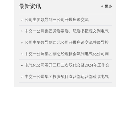
最新资讯
更多
公司主要领导到三公司开展座谈交流
中交一公局集团党委常委、纪委书记程文到电气
化公司调研指导
公司主要领导到西北公司开展座谈交流并督导检
查西安航天城项目
中交一公局集团副总经理徐会斌到电气化公司调
研指导工作
电气化公司召开三届二次双代会暨2024年工作会
中交一公局集团投资项目直营部运营部莅临电气
化公司开展座谈交流