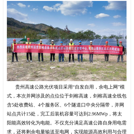
贵州高速公路光伏项目采用“自发自用，余电上网”模
式，本次并网涉及的点位位于剑榕高速，剑榕高速全线包
含5处收费站、4个服务区、6个隧道口中央分隔带，并网
站点共计15处，完工后装机容量可达到2.96MWp，将太
阳能高效转化为电能。不仅充分满足高速公路自身用电需
求，还将剩余电量输送至电网，实现能源高效利用与合理